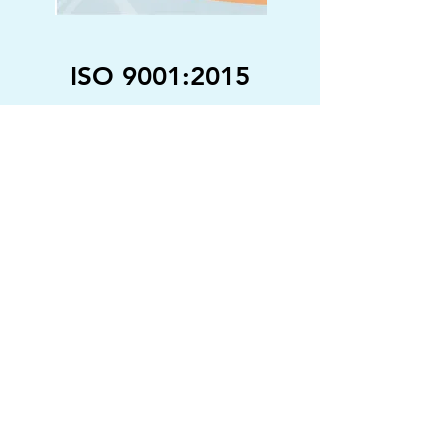
ISO 9001:2015
Garantált minőség a működés minden
területén.
Az L-Tech Kft. 2016 óta rendelkezik ISO9001:2015-
nek megfelelően tanúsított minőségbiztosítási
rendszerrel. Az elmúlt évek során arra törekedtünk,
hogy a minőségbiztosítást minél inkább a saját
egyedi működésünkre szabjuk, ezzel is garantálva
vevőink elégedettségét.
A minőségbiztosítási rendszerünk felülvizsgálata
minden évben megtörténik.